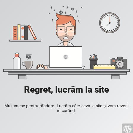
Regret, lucrăm la site
Mulțumesc pentru răbdare. Lucrăm câte ceva la site și vom reveni
în curând.